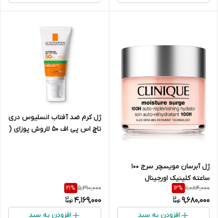
ژل کرم ضد آفتاب انسلیوس دری
تاچ اس پی اف 50 لاروش پوزای (
پوست چرب و حساس)
ژل آبرسان مویسچر سرج 100
ساعته کلینیک اورجینال
5,310,000
11,084,000
21
%
12
%
4,169,000
9,680,000
افزودن به سبد
افزودن به سبد