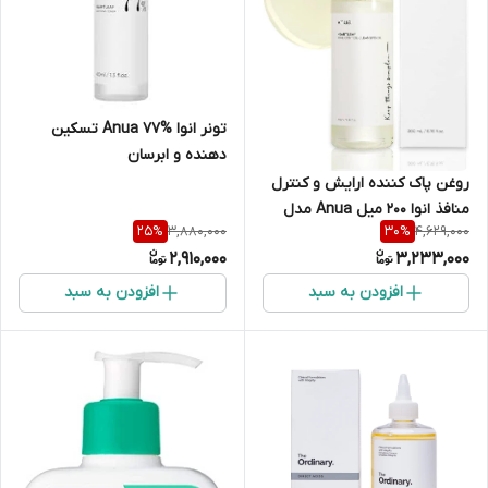
تونر انوا Anua 77% تسکین
دهنده و ابرسان
روغن پاک کننده ارایش و کنترل
منافذ انوا 200 میل Anua مدل
3,880,000
4,629,000
25
%
30
%
هارت لیف Heartleaf
2,910,000
3,233,000
افزودن به سبد
افزودن به سبد