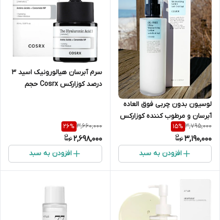
سرم آبرسان هیالورونیک اسید 3
درصد کوزارکس Cosrx حجم
20میل اصل
لوسیون بدون چربی فوق العاده
آبرسان و مرطوب کننده کوزارکس
3,660,000
3,795,000
26
%
15
%
| 100 میل
2,698,000
3,190,000
افزودن به سبد
افزودن به سبد