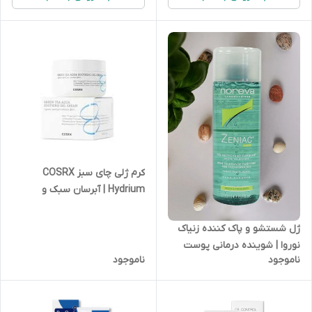
کرم ژلی چای سبز COSRX
Hydrium | آبرسان سبک و
آرامش‌بخش پوست چرب و
حساس
ژل شستشو و پاک کننده زنیاک
نوروا | شوینده درمانی پوست
ناموجود
ناموجود
چرب، مختلط و جوش دار