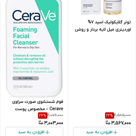
تونر گلایکولیک اسید 7%
اوردینری میل لایه بردار و روشن
کننده پوست
فوم شستشوی صورت سراوی
Cerave – مخصوص پوست
4,076,000
4,585,000
26
%
22
%
نرمال و چرب (نیاسینامید و
3,003,000
3,567,000
هیالورونیک اسید)
افزودن به سبد
افزودن به سبد