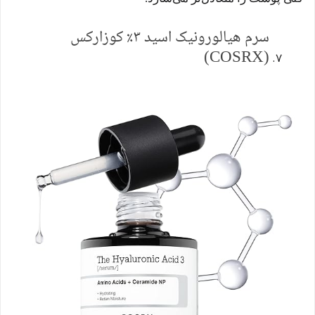
سرم هیالورونیک اسید ۳٪ کوزارکس
(COSRX)