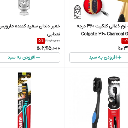
مسواک نرم ذغالی کلگیت 360 درجه
خمیر دندان سفید کننده مارویس
نعنایی
5
%
3,080,000
20
2,915,000
3
افزودن به سبد
افزودن به سبد