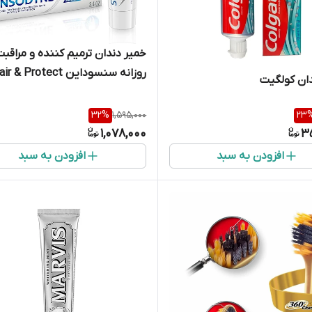
خمیر دندان ترمیم کننده و مراقبت
روزانه سنسوداین & Protect
ان کولگیت
اصل انگلیس
32
%
1,595,000
23
1,078,000
3
افزودن به سبد
افزودن به سبد