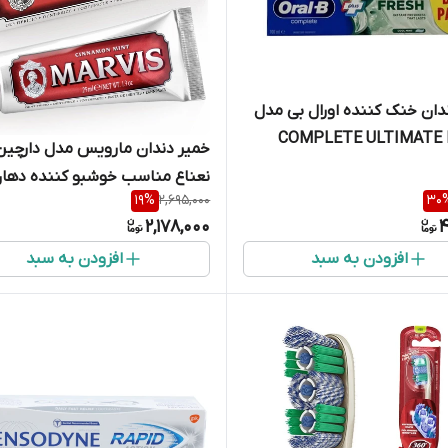
دان خنک کننده اورال بی مدل
COMPLETE ULTIMATE 
خمیر دندان مارویس مدل دارچین
نعناع مناسب خوشبو کننده دهان
19
%
2,695,000
30
پاکسازی روزانه دندان
2,178,000
4
افزودن به سبد
افزودن به سبد