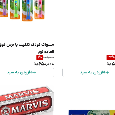
مسواک کودک کلگیت با برس فوق
العاده نرم
9
%
275,000
37
%
250,000
5
افزودن به سبد
افزودن به سبد