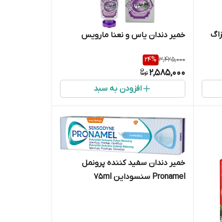
اگ
خمیر دندان یاس و نعنا مارویس
24
%
3,425,000
2,585,000
افزودن به سبد
خمیر دندان سفید کننده پرونمل
Pronamel سنسوداین 75ml