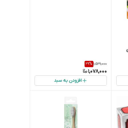
29
%
1,529,000
1,078,000
افزودن به سبد