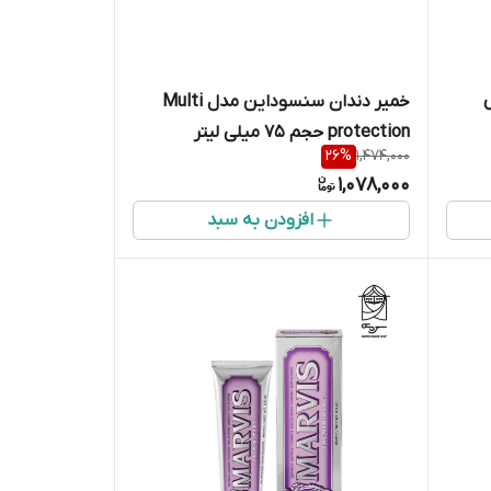
خمیر دندان سنسوداین مدل Multi
protection حجم ۷۵ میلی لیتر
26
%
1,474,000
1,078,000
افزودن به سبد