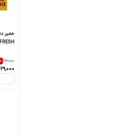
خمیر دن
FRESH
%
616,000
29,000