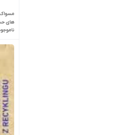
مسواک 
های حس
ناموجود