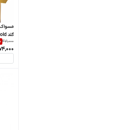
گلد Colgate 360 Charcoal Gold
%
471,000
74,000