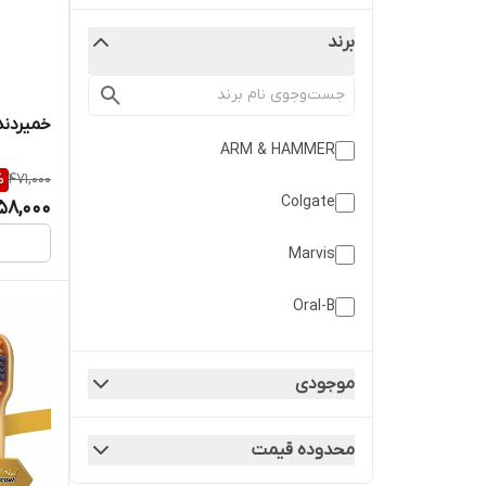
برند
خمیردند
ARM & HAMMER
%
471,000
Colgate
58,000
Marvis
Oral-B
Sensodyne
موجودی
SENSODYNE
محدوده قیمت