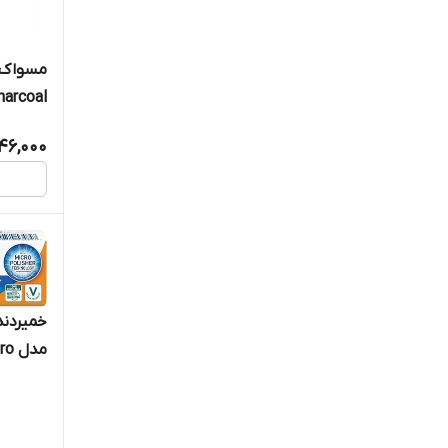
harcoal
46,000
خمیردند
مدل advance white pro