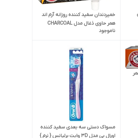
خمیردندان سفید کننده روزانه آرم اند
همر حاوی ذغال مدل CHARCOAL
ناموجود
WHITE PRO
مر
مسواک دستی سه بعدی سفید کننده
اورال بی مدل 3D وایت برلیانس { نرم }