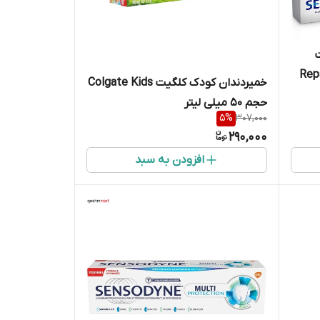
Repair 
خمیردندان کودک کلگیت Colgate Kids
حجم 50 میلی لیتر
5
%
307,000
290,000
افزودن به سبد