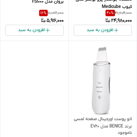
بروان مدل FS1000
کیوب Medicube
7,072,000
41,704,000
16
%
40
%
5,916,000
24,980,000
افزودن به سبد
افزودن به سبد
اتو پوست اورجینال صفحه لمسی
برند BENICE مدل E720
ناموجود