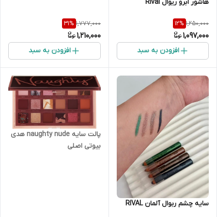
هاشور ابرو ریوال Rival
1,777,000
1,250,000
31
%
12
%
1,210,000
1,097,000
افزودن به سبد
افزودن به سبد
پالت سایه naughty nude هدی
بیوتی اصلی
سایه چشم ربوال آلمان RIVAL