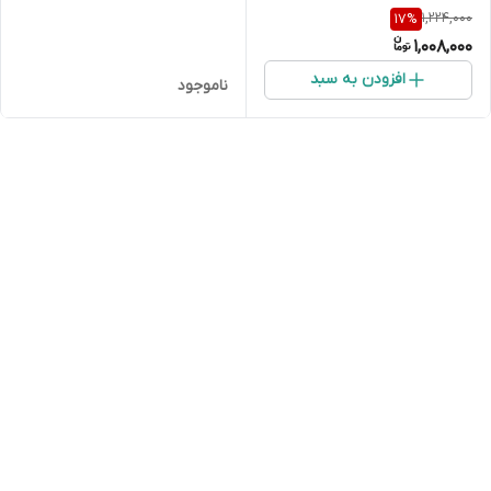
1,224,000
17
%
1,008,000
افزودن به سبد
ناموجود