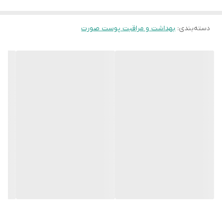
دسته‌بندی
:
پچ‌های دور چشم
بهداشت و مراقبت پوست صورت
Numbuzin No.9 Secret Firming Collagen
Eye Patch
یک محصول انقلابی برای رفع علائم خستگی، افتادگی و
پیری ناحیه حساس اطراف چشم هستند.
کاربرد اصلی این پچ‌های درمانی،
افزایش الاستیسیته و سفتی
پوست
است. این محصول با فرمولاسیون پیشرفته، به طور
هدفمند خطوط ریز و عمیق، پف و تیرگی را مورد حمله قرار
می‌دهد.