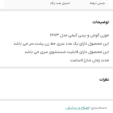
جنس تیغه
استیل ضد زنگ
ارسال
طی یک یا دو روز کاری
توضیحات
اصالت کالا
اصل
موزن گوش و بینی کیمی مدل 6673
این محصول دارای یک عدد سری خط زن پشت سر می باشد
این محصول دارای قابلیت شستشوی سری می باشد
مدت زمان شارژ:8ساعت
مدت زمان استفاده:60 دقیقه
.
نظرات
شما می توانید این محصول را با مناسب ترین قیمت از فروشگاه
اینترنتی سرمه خریداری نموده و در اسرع وقت در هر جایی که دوست
دارید
دریافت نمایید.
دسته‌بندی
:
اصلاح و پیرایش