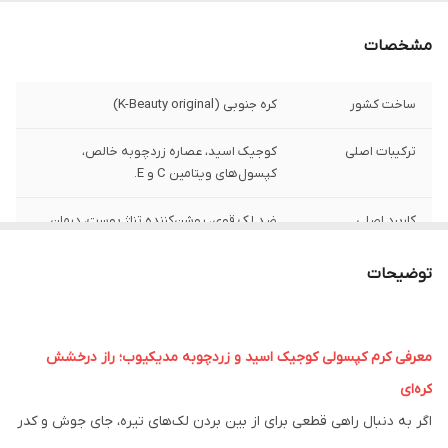
مشخصات
ساخت کشور
کره جنوبی (K-Beauty original)
ترکیبات اصلی
کوجیک اسید، عصاره زردچوبه خالص،
کپسول‌های ویتامین C و E.
کاربرد اصلی
ضد لک قوی، روشن‌کننده تناژ پوست، درمان
جای جوش (هایپرپیگمانتاسیون).
توضیحات
مشخصات ویژه
بافت دوگانه ژل آبرسان + کپسول‌های کرمی
مغذی.
معرفی کرم کپسولی کوجیک اسید و زردچوبه مدیکیوب؛ راز درخشش
اثر گذاری اثبات شده
روشن‌کنندگی و یکدست‌سازی پوست در کمتر از
۴ هفته
کره‌ای
اگر به دنبال راهی قطعی برای از بین بردن لک‌های تیره، جای جوش و کدر
مناسب برای
انواع پوست (مختلط، چرب، خشک و نرمال) به