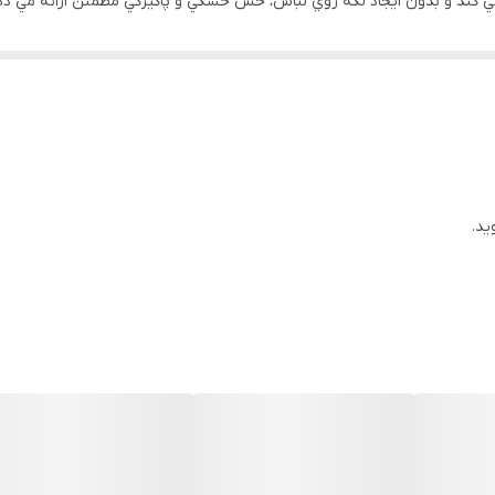
ي افرادي با پوست حساس نيز مناسب است. کاربران در نظرات خود از عدم ايج
ت مراقبت پوست ندارد و زير عطر و اسپري نيز قابل استفاده است.
ید.