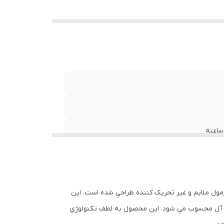
وشن و تيره
تفاده روزانه است که با فرمول ملايم و غير تحريک کننده طراحي شده است. اين
يده آل محسوب مي شود. اين محصول به لطف تکنولوژي