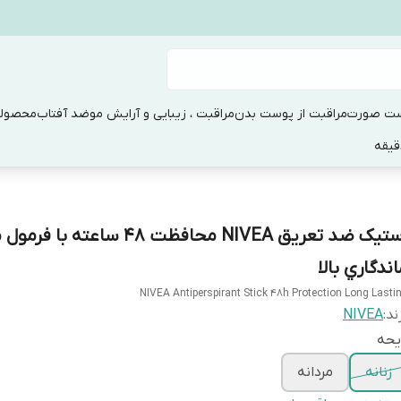
ست صورت
مراقبت از پوست بدن
مراقبت ، زیبایی و آرایش مو
ضد آفتاب
محصولا
استيک ضد تعريق NIVEA محافظت 48 ساعته ب
ندگاري بالا
NIVEA Antiperspirant Stick 48h Protection Long Lasti
ند:
NIVEA
یحه
زنانه
مردانه