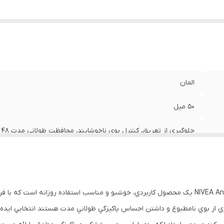
المان
50 میل
جلوگيري از تعريق، کنترل بوي ناخوشايند، محافظت طولاني مدت 48 ساعته
جذب سريع، بدون ايجاد چسبندگي، بدون ايجاد لکه روي لباس هاي ر
کنترل کامل بوي بدن تا 48 ساعت در تست هاي کلينيکي
استيک ضد تعريق NIVEA Antiperspirant Stick 48h Protection يک محصول کاربردي، خوشبو و مناسب اس
اصل
گيري از بوي نامطبوع و داشتن احساس پاکيزگي طولاني مدت هستند انتخابي ا