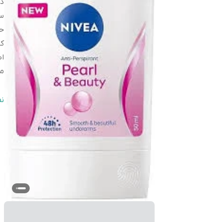
دس
س
ح
کا
ا
م
اث
ن
اص