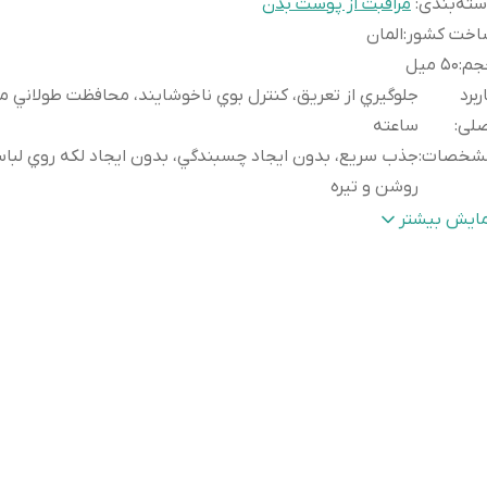
ته‌بندی
:
مراقبت از پوست بدن
اخت کشور
:
المان
جم
:
50 میل
ربرد
صلی
:
ساعته
شخصات
:
جذب سريع، بدون ايجاد چسبندگي، بدون ايجاد لکه روي لب
روشن و تيره
ر گذاری اثبات شده
:
کنترل کامل بوي بدن تا 48 ساعت در تست هاي کلينيکي
مایش بیشتر
الت کالا
:
اصل