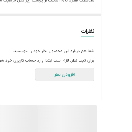
محافظت فعال، تا 48 ساعت از پوست زير بغل مراقبت مي کند و بدون ايجاد لکه روي لباس، حس خشکي و پاکيزگي مطمئن ارائه مي دهد.
فرمول آن سريع جذب مي شود، سفتي ايجاد نمي کند و برا
کامل داشته اند. اين محصول هيچ تداخل مهمي با محصولا
نظرات
شما هم درباره این محصول نظر خود را بنویسید.
برای ثبت نظر، لازم است ابتدا وارد حساب کاربری خود شو
افزودن نظر