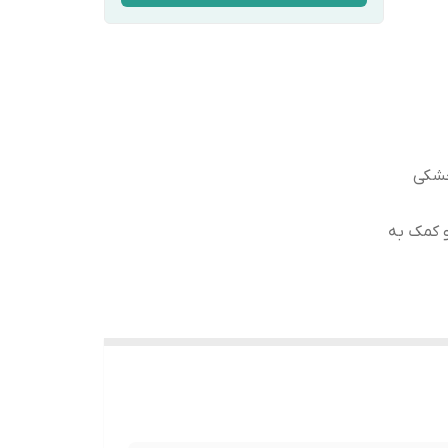
خشکی
و کمک به
 بغل بعد
ات ضد
بغل بعد