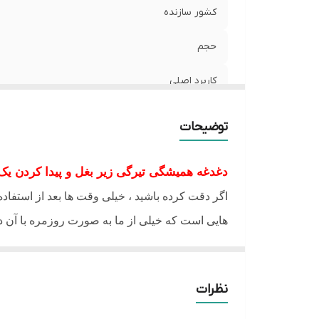
م
کشور سازنده
فا
حجم
اص
کاربرد اصلی
مشخصات ویژه
توضیحات
اثر گذاری اثبات شده
دغدغه همیشگی تیرگی زیر بغل و پیدا کردن یک 
ترکیبات اصلی
اگر دقت کرده باشید ، خیلی وقت ها بعد از استفاده
اثرگذاری اثبات‌شده
هایی است که خیلی از ما به صورت روزمره با آن د
نمک های آلومینیوم با فرمولاسیون قدیمی و الکل 
مناسب
کنند . وقتی این ناحیه را با تیغ یا روش های دیگ
فاقد
نظرات
اصلاح شده دقیقا مثل پاشیدن نمک روی زخم است 
تیره شدن پوست است که اعتماد به نفس ما را برای