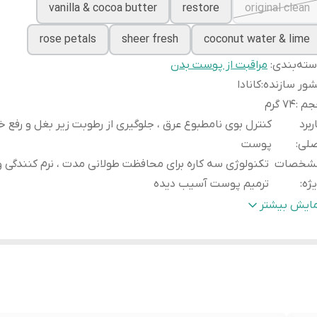
vanilla & cocoa butter
restore
original clean
rose petals
sheer fresh
coconut water & lime
ته‌بندی
:
مراقبت از پوست بدن
ور سازنده
:
کانادا
جم
:
74 گرم
ربرد
کنترل بوی نامطبوع عرق ، جلوگیری از رطوبت زیر بغل و رفع 
صلی
:
پوست
شخصات
تکنولوژی سه کاره برای محافظت طولانی مدت ، نرم کنندگی 
ژه
:
ترمیم پوست آسیب دیده
ر گذاری اثبات
کاهش قابل توجه التهاب ، قرمزی و سوزش پوست زیر
مایش بیشتر
ده
:
از اصلاح
کیبات
1 / 4 1/4 کرم مرطوب کننده داو ، روغن های مغذی و ترکیب
صلی
:
تعریق ایمن
رگذاری
کاهش قابل توجه التهاب ، قرمزی و سوزش پوست زیر 
بات‌شده
:
از اصلاح