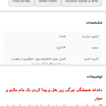
rose petals
sheer fresh
coconut water & lime
مشخصات
کشور سازنده
کانادا
حجم
74 گرم
کاربرد اصلی
کنترل بوی نامطبوع عرق ، جلوگیری از رطوبت
زیر بغل و رفع خشکی پوست
مشخصات ویژه
تکنولوژی سه کاره برای محافظت طولانی مدت ،
توضیحات
نرم کنندگی و کمک به ترمیم پوست آسیب دیده
دغدغه همیشگی تیرگی زیر بغل و پیدا کردن یک مام ملایم و
اثر گذاری اثبات شده
کاهش قابل توجه التهاب ، قرمزی و سوزش
پوست زیر بغل بعد از اصلاح
موثر