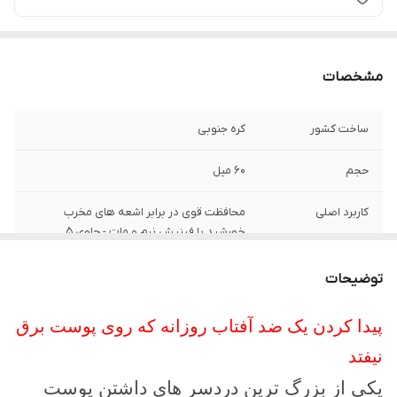
مشخصات
ساخت کشور
کره جنوبی
حجم
60 میل
کاربرد اصلی
محافظت قوی در برابر اشعه های مخرب
خورشید با فینیش نرم و مات - حاوی 5
سراماید جهت تقویت سد دفاعی پوست -
توضیحات
مشخصات ویژه
بافت ابریشمی و بسیار سبک ، بدون احساس
خفگی یا چسبندگی روی صورت
پیدا کردن یک ضد آفتاب روزانه که روی پوست برق
نیفتد
اثر گذاری اثبات شده
محافظت کامل طیف گسترده و جلوگیری از لک و
پیری زودرس پوست
یکی از بزرگ ترین دردسر های داشتن پوست