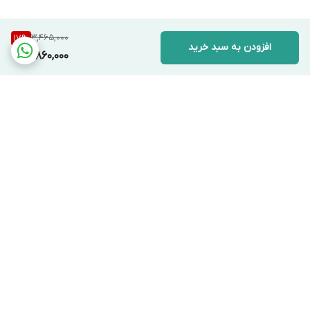
تمایلی به استفاده از محصولاتی که رنگ صورت
3,465,000
17
%
آن ها را تغییر دهد ندارند و به دنبال یک محافظ
افزودن به سبد خرید
2,860,000
کاملا بی رنگ هستند.
این ضد آفتاب کره ای برای چه کسانی ایده آل
نیست ؟
با این که همیشه دوست داریم یک محصول برای
همه عالی باشد ، اما واقعیت این است که هر
برگشت به بالا
نوع پوستی نیاز های خودش را دارد. اگر پوست
شما بسیار خشک است و همیشه احساس
کشیدگی شدید دارید ، شاید بافت مات این
محصول برای شما کمی بیش از حد خشک به
نظر برسد. البته اگر یک مرطوب کننده قوی زیر
ارسال ویژه
پشتیبانی ۲۴ ساعته