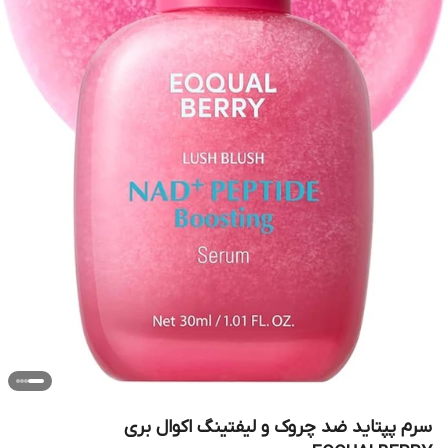
سرم پپتاید ضد چروک و لیفتینگ اکوال بری