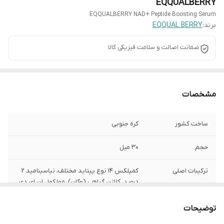
EQQUALBERRY
EQQUALBERRY NAD+ Peptide Boosting Serum
برند:
EQQUAL BERRY
ضمانت اصالت و سلامت فیزیکی کالا
مشخصات
ساخت کشور
کره جنوبی
حجم
30 میل
ترکیبات اصلی
کمپلکس 14 نوع پپتاید مختلف، نیاسینامید 2
درصد، کلاژن گیاهی (وگان)، مولکول ان ای دی
پلاس (NAD+)
توضیحات
کاربرد اصلی
لیفتینگ، سفت کننده پوست، ضد چروک و