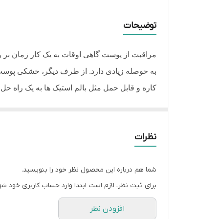
مشخصات ویژه
توضیحات
اثر گذاری اثبات شده
مراقبت از پوست گاهی اوقات به یک کار زمان بر 
مناسب
به حوصله زیادی دارد. از طرف دیگر، خشکی پوست
فاقد
کاره و قابل حمل مثل بالم استیک ها به یک راه ح
استیکی کوچک که قدرت کرم های ضد چروک و آبرسان
اصالت کالا
چرا بالم استیک کلاژن دکتر ملاکسین
نظرات
با بالا رفتن سن، پوست ما نه تنها کلاژن خود را 
اما نقطه قوت و تمایز اصلی برند دکتر ملاکسین،
شما هم درباره این محصول نظر خود را بنویسید.
شده، دوباره قوام خود را به دست بیاورد. در کنار
برای ثبت نظر، لازم است ابتدا وارد حساب کاربری خود شو
روی پر کردن خطوط ریز، کاهش پف زیر چشم و حت
بافت و حس استفاده از استیک ضد چر
افزودن نظر