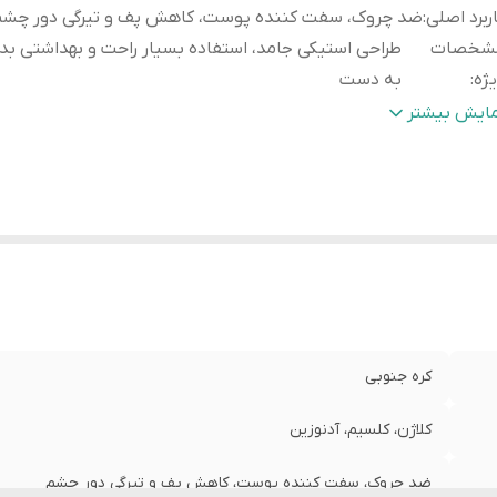
ربرد اصلی
:
ضد چروک، سفت کننده پوست، کاهش پف و تیرگی دور چشم
شخصات
طراحی استیکی جامد، استفاده بسیار راحت و بهداشتی بدو
ژه
:
به دست
ر گذاری اثبات
بهبود الاستیسیته (خاصیت ارتجاعی) و پر کردن خطو
مایش بیشتر
ده
:
صورت و گردن
ناسب
:
انواع پوست، ایده آل برای پوست های خشک و دارای علائم پیری
قد
:
پارابن، سولفات و ترکیبات حساسیت زای خشن
الت کالا
:
اصل
کره جنوبی
کلاژن، کلسیم، آدنوزین
ضد چروک، سفت کننده پوست، کاهش پف و تیرگی دور چشم