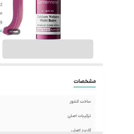
کا
م
وی
اث
ن
ش
م
فا
اص
مشخصات
ساخت کشور
ترکیبات اصلی
کاربرد اصلی