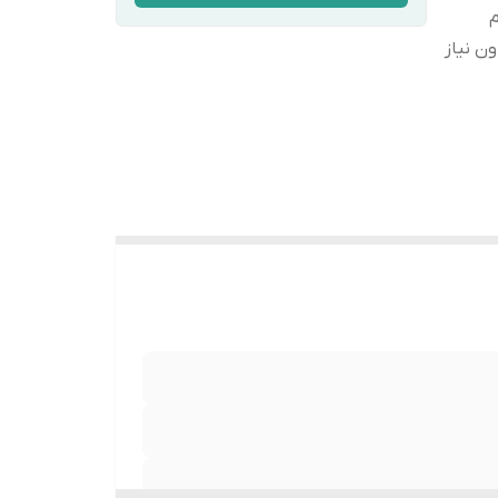
ن نیاز
ط ظریف