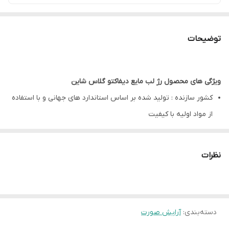
توضیحات
ویژگی های محصول رژ لب مایع دیفاکتو گلاس شاین
کشور سازنده : تولید شده بر اساس استاندارد های جهانی و با استفاده
از مواد اولیه با کیفیت
ترکیبات کلیدی : غنی شده با ترکیبات آبرسان، نرم کننده های ملایم و
رنگدانه های درخشان کننده
نظرات
کاربرد اصلی : رطوبت رسانی قوی به لب ها، ایجاد جلوه ای براق و
شیشه ای و رنگ دهی ملایم
مشخصات ویژه : بافت سرم مانند و بسیار سبک، عدم ایجاد خط و جمع
دسته‌بندی
:
شدگی روی لب ها
آرایش صورت
اثرگذاری اثبات شده : رفع فوری حس خشکی و کشیدگی لب و ایجاد