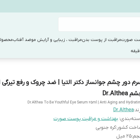
ست صورت
مراقبت از پوست بدن
مراقبت ، زیبایی و آرایش مو
ضد آفتاب
محصولا
رم دور چشم جوانساز دکتر التیا | ضد چروک و رفع تیرگی 
 Dr.Althea
Dr.Althea To Be Youthful Eye Serum 25ml | Anti Aging and Hydrati
ند:
Dr.Althea
ته‌بندی
:
بهداشت و مراقبت پوست صورت
اخت کشور
:
کره جنوبی
جم
:
25 میل