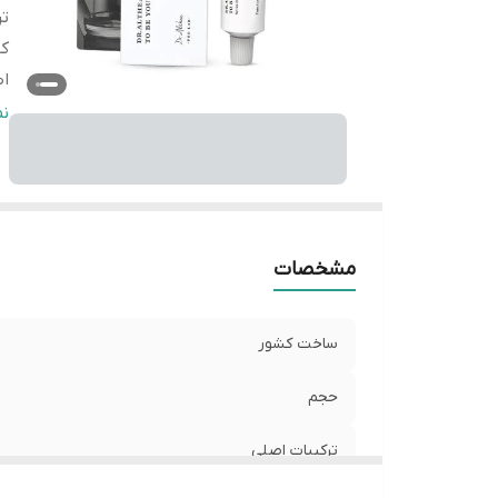
تر
کا
ا
م
ن
وی
اث
ش
م
فا
مشخصات
اص
ساخت کشور
حجم
ترکیبات اصلی