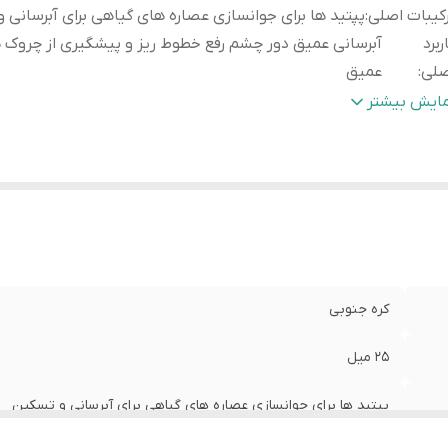
کیبات اصلی
:
پپتید ها برای جوانسازی عصاره های گیاهی برای آبرسانی 
ربرد
آبرسانی عمیق دور چشم رفع خطوط ریز و پیشگیری از چروک 
صلی
:
عمیق
شخصات
بافت سرمی و بسیار سبک جذب فوق العاده سریع بدون 
مایش بیشتر
ژه
:
چربی
ر گذاری اثبات
بهبود چشمگیر طراوت دور چشم و پر کردن خطوط ناش
ده
:
خشکی
ناسب
:
انواع پوست حتی پوست های حساس و مستعد میلیا دانه های 
قد
:
پارابن روغن های معدنی سنگین و الکل های خشک کننده
الت کالا
:
اصل
کره جنوبی
25 میل
پپتید ها برای جوانسازی عصاره های گیاهی برای آبرسانی و تسکین