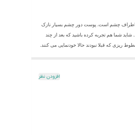
یق
نده اطراف چشم است. پوست دور چشم بسیار نازک
ید شما هم تجربه کرده باشید که بعد از چند
وط ریزی که قبلا نبودند حالا خودنمایی می کنند.
مکی نمی کنند بلکه باعث ایجاد دانه های سفید و
مسدود شدن منافذ و ایجاد میلیا نشود کار سختی
افزودن نظر
م در ساختار مولکولی و بافت آن است. سرم ها
سرم دور چشم دکتر التیا استفاده می کنید متوجه
ود و یک لایه محافظ و آبرسان روی پوست ایجاد