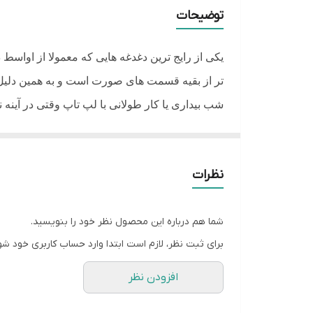
کاربرد اصلی
توضیحات
مشخصات ویژه
یکی از رایج ترین دغدغه هایی که معمولا از اوا
اثر گذاری اثبات شده
تر از بقیه قسمت های صورت است و به همین دلیل 
مناسب
شب بیداری یا کار طولانی با لپ تاپ وقتی در آینه 
در این شرایط اولین واکنش ما خریدن یک کرم دور 
فاقد
برجسته ای به نام میلیا زیر چشم می شوند. پیدا 
اصالت کالا
نظرات
است. سرم دور چشم جوانساز تو بی یوس فول دکتر 
این محصول برند دکتر التیا همان طور که از نام
شما هم درباره این محصول نظر خود را بنویسید.
بافت بسیار سبک تری دارند و مواد موثره آن ها خیل
برای ثبت نظر، لازم است ابتدا وارد حساب کاربری خود شو
می شوید که هیچ نیازی به ماساژ دادن طولانی و
می کند بدون اینکه احساس سنگینی یا چربی به شما
افزودن نظر