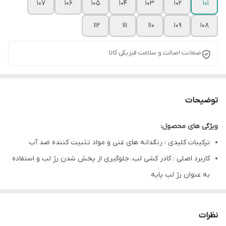
107
106
105
104
103
102
101
112
111
110
109
108
ضمانت اصالت و سلامت فیزیکی کالا
توضیحات
ویژگی های محصول:
ترکیبات کلیدی : رنگدانه های غنی و مواد تثبیت کننده ضد آب
کاربرد اصلی : کادر کشی لب، جلوگیری از پخش شدن رژ لب و استفاده
به عنوان رژ لب پایه
مشخصات ویژه : خاصیت فوق ضد آب ( Super Waterproof ) و
ماندگاری بسیار طولانی
نظرات
اثرگذاری اثبات شده : پوشش یکدست، مات و مخملی بدون ایجاد