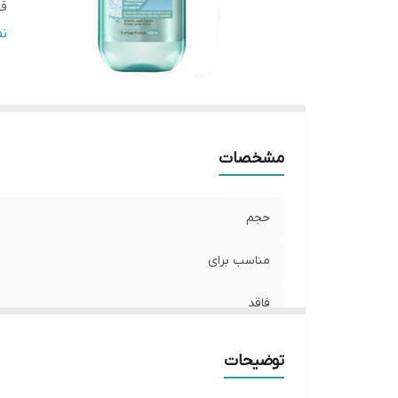
قا
کن
ن
اص
مشخصات
حجم
مناسب برای
فاقد
قابل استفاده
توضیحات
کنترل