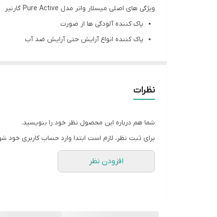
ویژگی های اصلی میسلار واتر مدل Pure Active گارنیر
اصالت کالا
پاک کننده آلودگی ها از صورت
پاک کننده انواع آرایش حتی آرایش ضد آب
پاک کننده آرایش صورت، چشم و لب
شاداب و شفاف کننده پوست
آبرسان پوست
نظرات
کوچک کننده منافذ بازپوست
مناسب انواع پوست
شما هم درباره این محصول نظر خود را بنویسید.
فاقد پارابن
برای ثبت نظر، لازم است ابتدا وارد حساب کاربری خود شو
فاقد عطر
افزودن نظر
بدون نیاز به شستشو
فاقد تست حیوانی