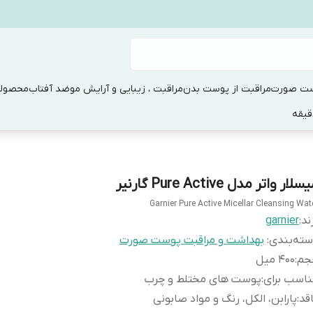
ست صورت
مراقبت از پوست بدن
مراقبت ، زیبایی و آرایش مو
ضد آفتاب
محصولا
سلار واتر مدل Pure Active گارنیر
Garnier Pure Active Micellar Cleansing Wat
ند:
garnier
ته‌بندی
:
بهداشت و مراقبت پوست صورت
جم
:
400 میل
اسب برای
:
پوست های مختلط و چرب
قد
:
پارابن، الکل، رنگ و مواد صابونی