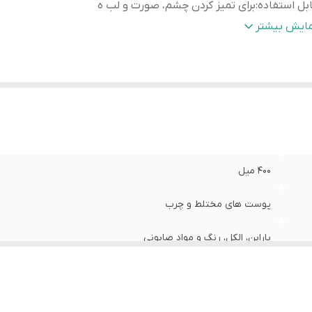
بل استفاده
:
برای تمیز کردن چشم، صورت و لب ه
ترل
:
ترشح چربی در پوست
مایش بیشتر
الت کالا
:
اصل
400 میل
پوست های مختلط و چرب
پارابن، الکل، رنگ و مواد صابونی
برای تمیز کردن چشم، صورت و لب ه
ترشح چربی در پوست