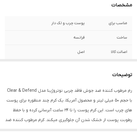
مشخصات
مناسب برای
پوست چرب و لک دار
ساخت
فرانسه
اصالت کالا
اصل
توضیحات
رم مرطوب کننده ضد جوش فاقد چربی نوتروژینا مدل Clear & Defend
با حجم 50 میلی لیتر و محصول آمریکا، یک کرم چند منظوره برای پوست
های چرب است. این کرم پوست را تا 24 ساعت آبرسانی کرده و با حفظ
رطوبت پوست از خشک شدن آن جلوگیری می­کند. کرم مرطوب کننده ضد
جوش Neutrogena فاقد چربی بوده و از مسدود شدن منافذ و ایجاد