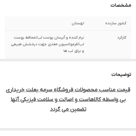
مشخصات
کشور سازنده
لهستان
کارکرد
نرم کننده و آبرسان پوست لب/محافظ پوست
لب/فرمولاسیون مغذی جهت درخشش طبیعی
و براق لب ها
فرمولاسیون
غیر چسبنده و بدون چربی
توضیحات
فاقد
بو و عطر افزودنی
قیمت مناسب محصولات فروشگاه سرمه بعلت خریداری
حاوی
ژل وازلین ۱۰۰% خالص/شی ‎باتر برای افزایش
بی واسطه کالاهاست و اصالت و سلامت فیزیکی آنها
رطوبت‎ رسانی به لب
تضمین می گردد
ارسال
طی دو تا سه روز کاری
اصالت کالا
اصل
خشکی لب
ها در اثر عوامل مختلفی نظیر کم
‎
آبی، هوای سرد و یا