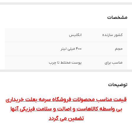
مشخصات
کشور سازنده
انگلیس
حجم
400 میلی لیتر
مناسب برای
پوست مختلط تا چرب
حاوی
فندق افسونگر، استیل گلوکزامین، سالیسیلیک
اسید
توضیحات
فاقد
ترکیبات مضر و حساسیت زا
قیمت مناسب محصولات فروشگاه سرمه بعلت خریداری
بی واسطه کالاهاست و اصالت و سلامت فیزیکی آنها
کاکرد
تنظیم چربی پوست صورت/پاکسازی عمیق
منافذ پوست/
تضمین می گردد
ارسال
طی سه تا چهار روز کاری