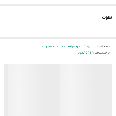
تونر کلینیک با ترکیبات خاص خود، پوست را کاملا از هرگونه
اصالت کالا
اصل
آلودگی، ناخالصی و باقی مانده آرایش پاکسازی می کند. تونر
نظرات
کلینک دارای خاصیت لایه برداری ملایمی است که سلول های
مرده پوست را از بین می برد و به شفافیت پوست کمک
چشمگیری می کند
.
دسته‌بندی
:
بهداشت و مراقبت پوست صورت
تونر کلینیک شماره 3 برای پوست های مختلط تا چرب ایده آل
برچسب‌ها :
toner
،
تونر
است. فرمولاسیون کاملا ملایمی دارد، پوست را خشک نکرده و
سبب ایجاد حساسیت نمی شود. از ویژگی های منحصر به فرد
تونر کلینیک، آماده سازی پوست برای دیگر محصولات پوستی و
تاثیر بیشتر و بهتر آن ها است
.