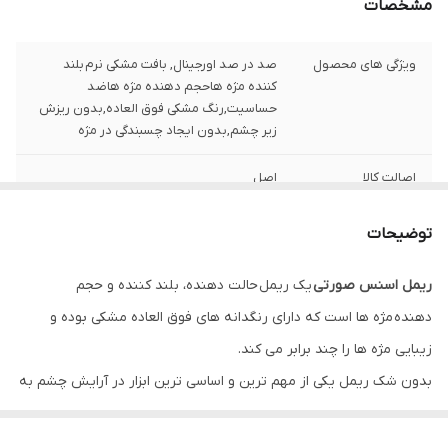
مشخصات
ویژگی های محصول
صد در صد اورجینال, بافت مشکی نرم بلند
کننده مژه هاحجم دهنده مژه هاضد
حساسیت,رنگ مشکی فوق العاده,بدون ریزش
زیر چشم,بدون ایجاد چسبندگی در مژه
اصالت کالا
اصل
بارکد
4250338487516
توضیحات
ریمل اسنس صورتی
یک ریمل حالت دهنده، بلند کننده و حجم
دهنده مژه ها است که دارای رنگدانه های فوق العاده مشکی بوده و
زیبایی مژه ها را چند برابر می کند.
بدون شک ریمل یکی از مهم ترین و اساسی ترین ابزار در آرایش چشم به
شمار می رود؛ زیرا حالت دهی مژه ها و افزایش تراکم آن ها در جذابیت و
زیبایی میکاپ چشم تاثیر فراوانی داشته و بدون ریمل اصولا میکاپ چشم