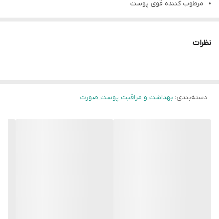
مرطوب کننده قوی پوست
پاک کننده و لایه بردار پوست
بسیار مناسب برای اطراف چشم
نظرات
از بین بردن چین و چروک پوست
ضد پیری
ضد عوارض ناشی از استفاده لوازم آرایشی
دسته‌بندی
:
طبیعی و دارای عصاره مروارید
بهداشت و مراقبت پوست صورت
حاوی پودر مروارید
روشن کننده و آبرسان پوست
دارای بافت سبک برای جذب بالاتر و عمیق تر پوست
صاف و یکدست شدن پوست پس از استفاده
بهبود قابلیت ارتجاعی پوست و ترمیم ساختار سلولی آن
لیفت و سفت کردن پوست
ضد لک و از بین برنده ی التهابات پوستی