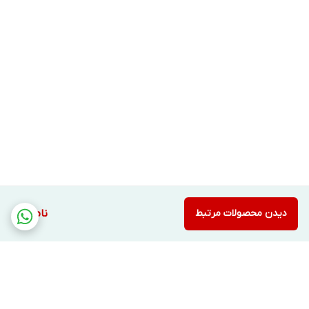
برابر رطوبت مانند ریمل‌های ضد آب را به
راحتی در خود حل کرده و از روی پوست پاک
کند.
همچنین، منافذ پوست را عمیقا از ذرات چربی و
رنگدانه‌های آرایشی که ممکن است باعث
انسداد منافذ، جلوگیری از تنفس سلول‌های
پوست و ایجاد آکنه شوند، تصفیه می‌کند. این
کار به محافظت از پوست نیز کمک خواهد کرد.
پاک کننده آرایش Skin Detox انواع پوست
دیدن محصولات مرتبط
ناموجود
نوتروژنا به قدری ملایم است که سطح متعادل
رطوبت پوست را حفظ کرده و مانند برخی پاک
کننده‌های سنتی آرایش، پوست را خشک و
سفت نمی‌کند.