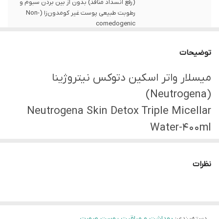
(رفع انسداد منافذ) بدون از بین بردن سبوم و
رطوبت طبیعی پوست غیر کومدون‌زا (Non-
comedogenic
توضیحات
میسلار واتر اسکین دتوکس نیتروژینا
(Neutrogena)
Neutrogena Skin Detox Triple Micellar
Water-400ml
میسلار واتر اسکین دتوکس نیتروژینا
(Neutrogena) براحتی و به طور موثری تمام
نظرات
آرایش حتی ریمل‌های ضدآب را از روی پوست
پاک می‌کند. تکنولوژی ذرات میسل از بهترین
انتخاب‌ها برای تمیزکردن میکاپ و مواد آرایشی
دسته‌بندی
:
بهداشت و مراقبت پوست صورت