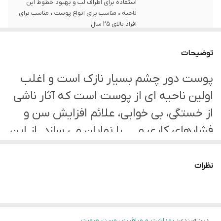
استفاده برای اطراف لب و بهبود خطوط این
ناحیه • مناسب برای انواع پوست • مناسب برای
افراد بالای 25 سال
توضیحات
پوست دور چشم بسیار نازک است و اغلب
اولین ناحیه ای از پوست است که آثار ناشی
از خستگی، بی خوابی، علائم افزایش سن و
فشارهای کاری و ... را نمایان می سازد. از این
رو برای سالم و شاداب ماندن پوست اطراف
چشم و پیشگیری از ایجاد چین و چروک در
نظرات
این ناحیه، به مراقبت و آبرسانی و رطوبت
رسانی کافی نیاز است. استفاده از کرم های
دور چشم می تواند در جلوگیری از ایجاد
دسته‌بندی
:
بهداشت و مراقبت پوست صورت