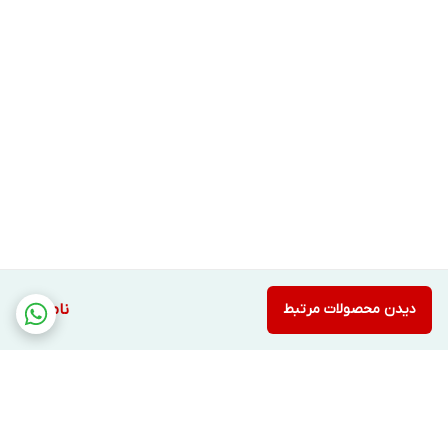
شد.
اگر به دنبال محصولی می گردید که بتواند
واقعا باعث کاهش چین و چروک و خطوط
تیره دور چشم و در کل صورتتان شود،
استفاده از رتینول یا در مجموع محصولات
موضعی ویتامین آ بهترین گزینه برایتان
خواهد بود.
اما رتینولها در کنار فواید بی نظیرشان، می
توانند در برخی مواقع باعث ایجاد حساسیت
دیدن محصولات مرتبط
ناموجود
پوستی مانند قرمزی، پوسته پوسته شدن و
خشکی بیش از حد آن شوند. برای جلوگیری از
ایجاد چنین عوارضی، همانطور که قبلا نیز
توضیح دادیم، باید رتینول ها را کم کم وارد