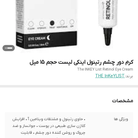
کرم دور چشم رتینول اینکی لیست حجم 15 میل
The INKEY List Retinol Eye Cream
برند:
THE InKeYLIST
مشخصات
ویژگی ها
• حاوی رتینول و مشتقات ویتامین آ • افزایش
کلاژن سازی طبیعی در پوست • جوانساز و ضد
چروک و روشن کننده دور چشم • قابلیت