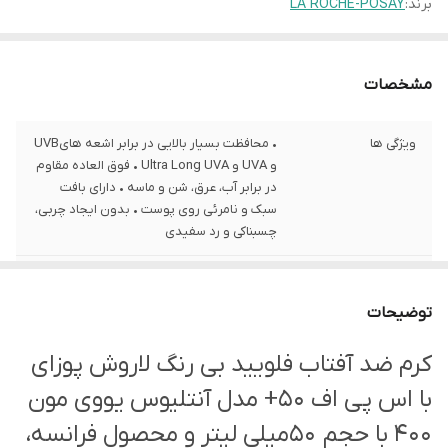
برند:
LA ROCHE-POSAY
مشخصات
ویژگی ها
• محافظت بسیار بالایی در برابر اشعه هایUVB
و UVA و Ultra Long UVA • فوق العاده مقاوم
در برابر آب، عرق، شن و ماسه • دارای بافت
سبک و نامرئی روی پوست • بدون ایجاد چربی،
چسبناکی و رد سفیدی
حجم
50 میل
توضیحات
ساخت کشور
فرانسه
کرم ضد آفتاب فلویید بی رنگ لاروش پوزای
قابل استفاده برای
اطراف چشم
با اس پی اف 50+ مدل آنتلیوس یووی مون
مناسب برای
انواع پوست مخصوصا پوست حساس
400 با حجم 50میلی لیتر و محصول فرانسه،