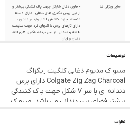
سایر ویژگی ها
- حاوی ذغال شارکل جهت پاک کنندگی بیشتر و
از بین بردن باکتری های دهان - دارای دسته
منعطف جهت کاهش فشار وارد بر دندان -
دارای تارهای برس با انتهای گرد جهت ملایمت
با لثه و دندان - از بین برنده باکتری های لثه،
دهان و زبان
درجه
مدیوم
توضیحات
مسواک مدیوم ذغالی کلگیت زیگزاگ
Colgate Zig Zag Charcoal دارای برس
دندانه ای با سر V شکل جهت پاک کنندگی
بیشتر فضای بین دندانی می باشد. مسواک
زیگزاک کلگیت همچنین حاوی ذغال فعال
شارکل جهت پاک کنندگی بیشتر و از بین
نظرات