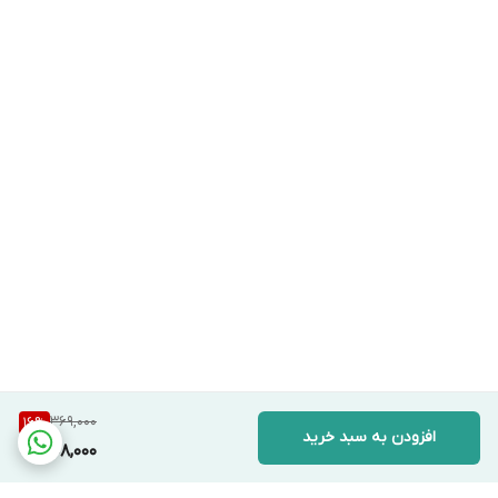
ملایمت با لثه و دندان
از بین برنده باکتری های لثه، دهان و زبان
دارای پاک کننده زبان برای از بین بردن بوی
ناشی از باکتری
369,000
16
%
افزودن به سبد خرید
308,000