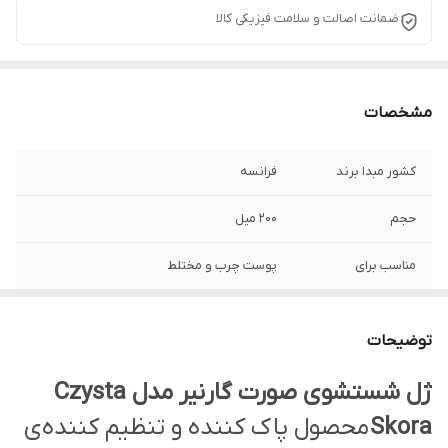
ضمانت اصالت و سلامت فیزیکی کالا
مشخصات
کشور مبدا برند
فرانسه
حجم
200 میل
مناسب برای
پوست چرب و مختلط
حاوی
زینک برای ترمیم لک و نواقص پوستی -
اکالیپتوس با خاصیت ضد آکنه
توضیحات
سایر ویژگی ها
شفاف کننده و نرم کننده پوست مناسب پوست
ژل شستشوی صورت گارنیر مدل Czysta
چرب و مختلط دارای فرمولاسیون ملایم کاهش
Skora
محصول پاک کننده و تنظیم کننده‌ی
دهنده منافذ باز پوست