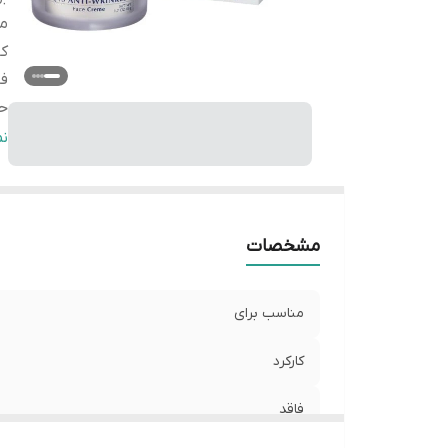
من
کا
فا
ح
ح
ن
غن
ب
کش
مشخصات
مناسب برای
کارکرد
فاقد