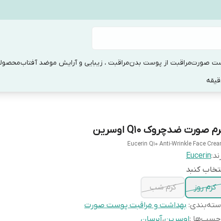
ست صورت
مراقبت از پوست بدن
مراقبت ، زیبایی و آرایش مو
ضد آفتاب
محصولا
م صورت ضدچروک Q10 اوسرین
Eucerin Q10 Anti-Wrinkle Face Cre
ند:
Eucerin
تخاب کنبد
کرم روز
کرم شب
ته‌بندی
:
بهداشت و مراقبت پوست صورت
چسب‌ها :
اوسرین
،
آبرسان