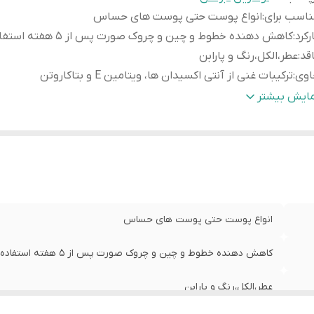
اسب برای
:
انواع پوست حتی پوست های حساس
رکرد
:
کاهش دهنده خطوط و چین و چروک صورت پس از 5 هفته استفاده
قد
:
عطر،الکل،رنگ و پارابن
اوی
:
ترکیبات غنی از آنتی اکسیدان ها، ویتامین E و بتاکاروتن
جم
:
48 میل
مایش بیشتر
ی شده با کوآنزیم Q10
:
کمک به رفع چین و چروک و جلوگیری از روند پ
افت
:
سبک و کاملا زود جذب
ور سازنده
:
لهستان
انواع پوست حتی پوست های حساس
کاهش دهنده خطوط و چین و چروک صورت پس از 5 هفته استفاده
عطر،الکل،رنگ و پارابن