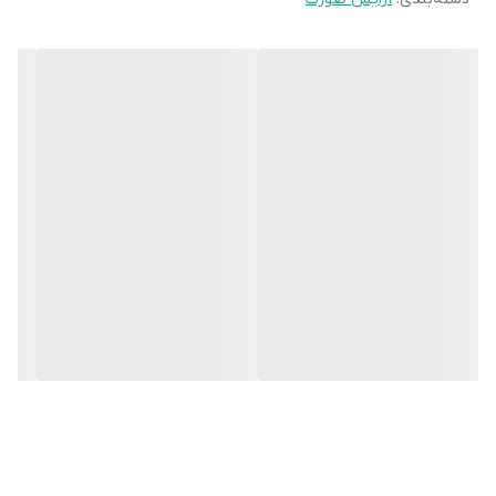
و انتخاب نوع و رنگ مناسب باید
کرم پودر بورژوا سری
Air Mat
دارای یک فرمولاسیون
بسیار سبک با پوشش دهی کاملا مات است. علت
استفاده از واژه( ایر مات )در این کرم پودر از این جهت
است که بافت آن بسیار سبک و به نحوی است که گویا
همانند هوا چیزی روی پوست صورتتان نیست و علی رغم
پوشش دهی عالی تنفس پوست را آسان مینماید. این
کرم پودر با زینک و سیلیکا غنی شده است که چربی
اضافی سبوم پوست را جذب نموده و برای انواع پوست
مناسب می باشد.