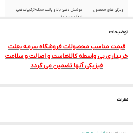
ویژگی های محصول
پوشش دهی بالا و بافت سبک/ترکیبات غنی
زینک و سیلیکا
زمان ماندگاری
24 ساعت
توضیحات
حجم
30 میلی لیتر
قیمت مناسب محصولات فروشگاه سرمه بعلت
خریداری بی واسطه کالاهاست و اصالت و سلامت
حاوی
پودر جاذب جهت کنترل ترشح چربی
فیزیکی آنها تضمین می گردد
کرم پودر بورژوا سری
Air Mat
شماره
02
نظرات
کرم پودر یکی از مهم ترين وسایل آرایشی خانم‌ها است که
استفاده از آن کمک بسیاری به زيبايي چهره شما می کند
دسته‌بندی
:
آرایش صورت