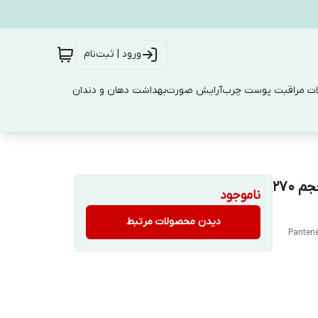
ورود | ثبت‌نام
ت مراقبت پوست چرب
آرایش صورت
بهداشت دهان و دندان
کرم موی ضد وز و صاف کننده پنتن Pantene Equalise حجم 270
ناموجود
دیدن محصولات مرتبط
Pantene