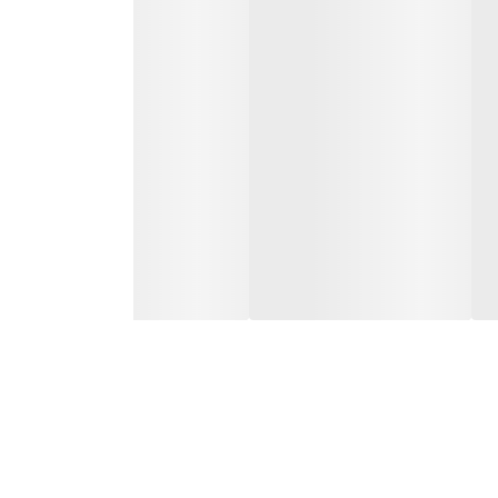
در جنگ جهانی دوم، دولت سوئیس دانشمندان را مسئول پیدا کردن دارویی برای درمان سوختگی قربانیان کرد. آن‌ها هم موفق شدند پنتنول (Panthenol) را کشف کنند، پروویتامینی از
ای اولین بار فرمول پنتنول را در شامپویی با نام پنتن که برای ترمیم موهای آسیب دیده به کار می
ت و بخوبی موهای شما را ترمیم و تقویت میکند. این کرم مو حالت موهای