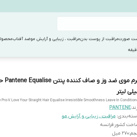
ست صورت
مراقبت از پوست بدن
مراقبت ، زیبایی و آرایش مو
ضد آفتاب
محصولا
یلی لیتر
 Pro-V Love Your Straight Hair Equalise Irresistible Smoothness Leave In Condition
ند:
PANTENE
ته‌بندی
:
مراقبت ، زیبایی و آرایش مو
اخت کشور
:
فرانسه
جم
:
270 میل