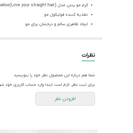
کرم مو پنتن مدل Equalise(Love your straight hair)
تغذیه کننده فولیکول مو
ایجاد ظاهری سالم و درخشان برای مو
کمک به حفظ صافی موها
نگهدارنده حالت مو بمدت 24 ساعت
نرم کننده و آبرسانی قوی بموها
نظرات
رایحه دلپذیر
ساخت فرانسه
شما هم درباره این محصول نظر خود را بنویسید.
حجم: 270 میل
برای ثبت نظر، لازم است ابتدا وارد حساب کاربری خود شو
انقضاء: یکسال پس از باز کردن درب محصول
افزودن نظر
محافظت روزانه، موهایی زیبا، منظم و بدون وز را به ارم