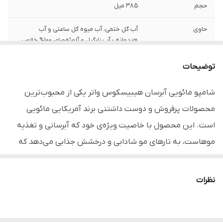
حجم
385 میل
حاوی
آب گل ختمی، آب میوه گل ساعتی و آب
هندوانه - آب نارگیل و آلوئه‌ورای 100% خالص
مخصوص
انواع مختلف مو و به خصوص موهای ضعیف
توضیحات
و دهیدراته
شامپو مائویی آبرسان هیبیسکوس واتر یکی از محبوب‌ترین
فاقد
پارابن، سولفات، سیلیکون، رنگ‌های مصنوعی،
محصولات پرفروش و دوست داشتنی برند آمریکایی مائویی
گلوتن و روغن‌های معدنی
است. این محصول با خاصیت ویژه‌ی خود که آبرسانی و تغذیه
عملکرد
متعادل‌سازی PH مو و پوست سر - نرم کنندگی و
موهاست، به تارهای مو شادابی و درخشش جذابی می‌دهد که
رطوبت‌رسانی به تارهای مو
باعث می‌شود بعد از یک بار خرید و استفاده، از طرفداران
سازگار با
موهای رنگ شده
همیشگی‌اش باشید. عصاره‌های گیاهی سودمند برای مو به
نظرات
ترکیب این شامپو مو اصل افزوده شده‌اند تا فقط یک شوینده‌ی
معمولی نباشند، بلکه تاثیری خاص برای خوشحال کردن موها