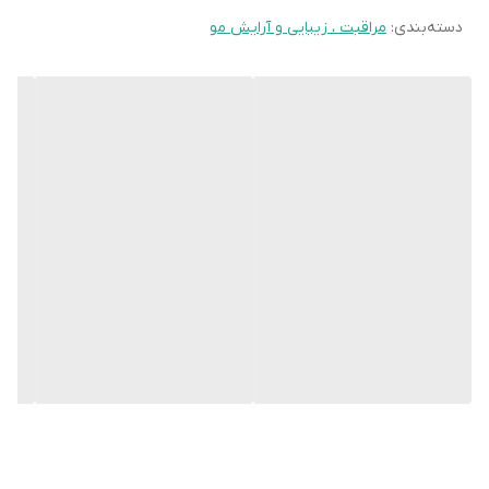
دربرداشته باشند.
دسته‌بندی
:
مراقبت ، زیبایی و آرایش مو
معرفی شامپو مائویی آبرسان هیبیسکوس واتر
شامپو اصل مائویی Maui یک شامپوی ملایم برای شستشوی انواع
مو است که بدون ایجاد سنگینی بر روی فیبرهای مو، مقدار قابل
توجهی رطوبت به ساختمان مو تزریق می‌کند. شستشوی منظم
مو با این شامپو به داشتن موهایی نرم، صاف و سبک کمک
می‌کند. در ترکیب این محصول برند آمریکایی مائویی آب گل
ختمی (Hibiscus Water)، آب میوه گل ساعتی و آب هندوانه، به