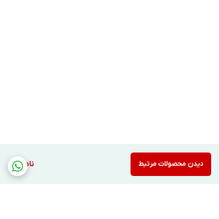
روغن‌های معدنی
متعادل‌سازی PH مو و پوست سر
سازگار با موهای رنگ شده
محتوی این شامپوی مائویی به قدری خوشبو و وسوسه برانگیز
است که روی بسته بندی محصول این عبارت قید شده:
«هرچقدر هم که خوب بنظر میرسم و بوی خوبی دارم، لطفا مرا
نخورید!»
دیدن محصولات مرتبط
ناموجود
As good as I look and smell, please do not drink me!