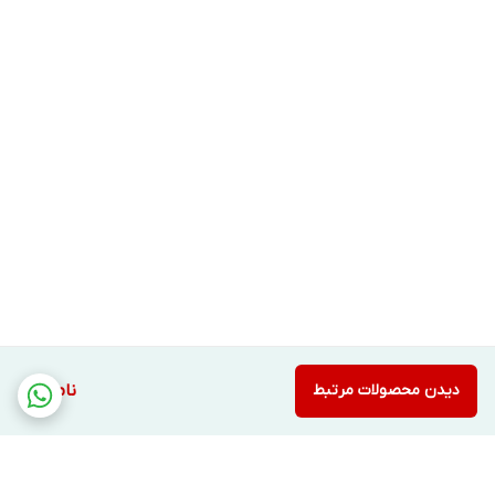
تیره پوست جلوگیری کرده و کمک به روشن شدن پوست می کند.
همچنین این کمپلکس سرشار از آنتی اکسیدان بوده وباعث
جوانی و شادابی پوست خواهد شد.
دیدن محصولات مرتبط
ناموجود