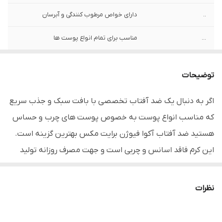
..
دارای خواص مرطوب کنندگی و آبرسان
...
مناسب برای تمام انواع پوست ها
.....
کاهش دهنده چین و چروک ناشی از نور
خورشید
توضیحات
......
دارای بافت سبک و فلوئیدی
اگر به دنبال یک ضد آفتاب تخصصی با بافت سبک و جذب سریع
که مناسب انواع پوست به خصوص پوست های چرب و حساس
....
حفاظت حداکثری در برابر نور خورشید
هستید ضد آفتاب آکوا فیوژن برایت مکس بهترین گزینه است.
.......
دارای جلوه مات
این کرم فاقد اسانس و چربی است و جهت مصرف روزانه تولید
شده است که به راحتی می تواند نیازهای پوست شما را رفع
نماید. امروزه محصولات برایت مکس با اثربخشی بالا و روند
نظرات
ساخت و تولید حرفه ای خود توانسته اند جایگاه خواص و ویژه ای
در بین محصولات مراقبت از پوست داشته باشند.