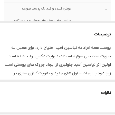
..
روشن کننده و ضد لک پوست صورت
...
مناسب برای درمان جای جوش و درمان آکنه
....
متعادل کننده ترشح چربی پوست و کوچک
توضیحات
کننده منافذ پوست
پوست همه افراد به نیاسین آمید احتیاج دارد. برای همین به
.......
حاوی 10% نیاسینامید و 1% زینک گلوکونات و
صورت تخصصی سرم نیاسینامید برایت مکس تولید شده است.
پالمیتول تری پپتید-8
اولین اثر نیاسین آمید جلوگیری از ایجاد چروک های پوستی است
.....
افزایش کلاژن سازی در پوست و ضد پیری
زیرا موجب ایجاد، سلول های جدید و تقویت کلاژن سازی در
پوست
پوست می شود. یکی دیگر از اثرات نیاسین آمید کاهش تولید
ملانین است که باعث کاهش تیرگی‌ها، لک‌های پوستی و
نظرات
ناهمگونی رنگ پوست می شود. خواص ضد التهابی نیاسین‌ آمید
می‌تواند به کاهش التهاب‌های پوستی و آکنه کمک کند.