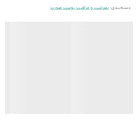
نیاسین‌آمید به کنترل ترشح چربی پوست کمک می‌کند که
دسته‌بندی
:
بهداشت و مراقبت پوست صورت
می‌تواند موجب کاهش سایز منافذ پوست و کاهش ابتلا به آکنه
گردد.
آیا استفاده از این محصول برای جوانی پایدار واجب
نیست؟ محصولات برایت مکس با به کارگیری هوشمندانه اکتیو
های اثربخش بالاترین میزان رضایت مخاطب را به دست آورده اند
و سرم نیاسین آمید نیز همین ویژگی را دارد.