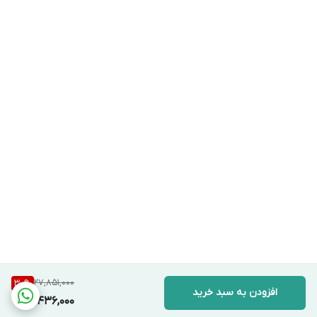
27,851,000
30
%
.
افزودن به سبد خرید
19,436,000