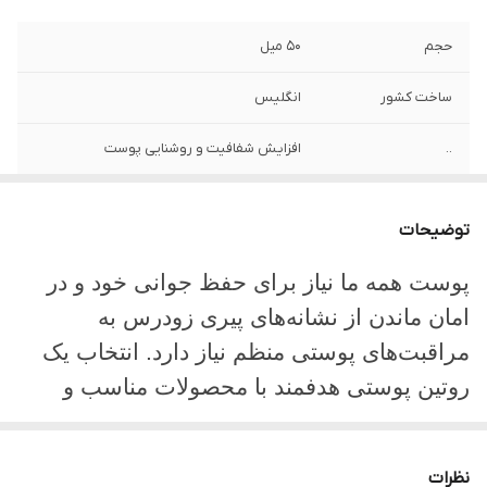
حجم
50 میل
ساخت کشور
انگلیس
..
افزایش شفافیت و روشنایی پوست
...
• مقابله با چین و چروک و خطوط ریز (علائم
پیری)
توضیحات
....
آبرسانی قوی 72 ساعته
پوست همه ما نیاز برای حفظ جوانی خود و در
امان ماندن از نشانه‌های پیری زودرس به
.......
سفت کننده و لیفت کننده پوست
مراقبت‌های پوستی منظم نیاز دارد. انتخاب یک
تاریخ تولید
2024
روتین پوستی هدفمند با محصولات مناسب و
مراقبت‌های اصولی، باعث می‌شود پوستی زیباتر
بارکد
887167485488
با ظاهری جوان و سالم داشته باشیم. در این جا
نظرات
.....
سرشار از آنتی اکسیدان و هیالورونیک اسید