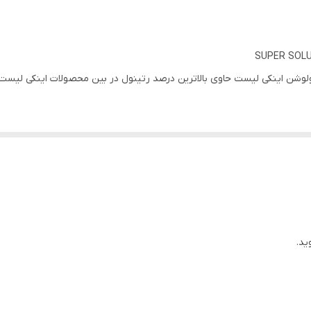
✅یکدست و یکنواخت کردن رنگ پوست
✅رفع خطوط و چین و چروک های مقاوم پوستی در ۶ هفته
✅مناسب برای: پوست چرب، مختلط، نرمال
ینکی لیست حاوی بالاترین درصد رتینول در بین محصولات اینکی لیست با 1% رتی
 پوست ساخته شده است، حداقل سوزش ممکن را ایجاد می کند.
ید.
ت پوست و بهبود سد دفاعی پوست کمک می کند.