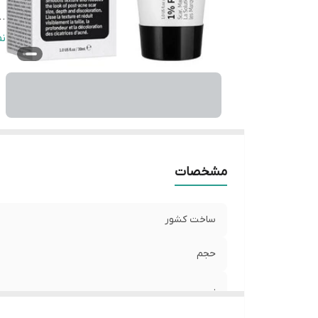
..
..
ن
..
مشخصات
ساخت کشور
حجم
.