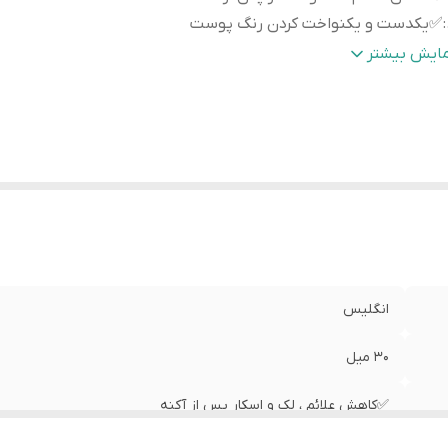
:
✅یکدست و یکنواخت کردن رنگ پوست
.
:
✅رفع خطوط و چین و چروک های مقاوم پوستی در ۶ هفته
مایش بیشتر
..
:
✅مناسب برای: پوست چرب، مختلط، نرمال
انگلیس
30 میل
✅کاهش علائم ، لک و اسکار پس از آکنه