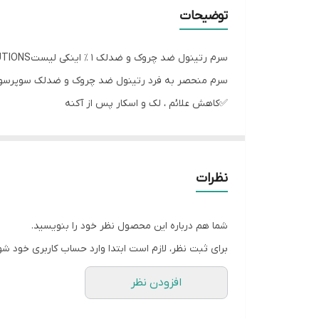
..
توضیحات
...
سرم رتینول ضد چروک و ضدلک ۱ ٪ اینکی لیستSUPER SOLUTIONS
....
سرم منحصر به فرد رتینول ضد چروک و ضدلک سوپرسولوشن ا
✅کاهش علائم ، لک و اسکار پس از آکنه
✅یکدست و یکنواخت کردن رنگ پوست
✅رفع خطوط و چین و چروک های مقاوم پوستی در ۶ هفته
✅بدون تست حیوانی
نظرات
✅بدون عطر ، بدون گلوتن، وگان
✅مناسب برای: پوست چرب، مختلط، نرمال
شما هم درباره این محصول نظر خود را بنویسید.
فرمولاسیون با جذب سریع آن، که با همکاری متخصصان
برای ثبت نظر، لازم است ابتدا وارد حساب کاربری خود شو
حاوی روغن هسته زردآلو و اسکوالان که به حفظ رطوب
افزودن نظر
نحوه استفاده
فقط در روتین شب خود از این سرم استفاده کنید.