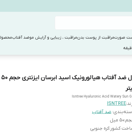
ست صورت
مراقبت از پوست بدن
مراقبت ، زیبایی و آرایش مو
ضد آفتاب
محصولا
ژل ضد
تر
Isntree Hyaluronic Acid Watery Sun G
ند:
ISNTREE
ته‌بندی
:
ضد آفتاب
جم
:
50 میل
اخت کشور
:
کره جنوبی