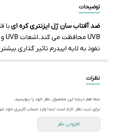
2.
توضیحات
3.
ضد آفتاب سان ژل ایزنتری کره ای
با ف
4.
5.
نفوذ به لایه اپیدرم تاثیر گذاری بیش
هیالورونیک اسید به کار رفته شده در
6.
درون پوست حفظ می کند.این محصولی
اصالت کالا
نظرات
بارکد
هیالورونیک با سایز و وزن ملکولی مت
شما هم درباره این محصول نظر خود را بنویسید.
شود.c acid
برای ثبت نظر، لازم است ابتدا وارد حساب کاربری خود شو
شود و در نتیجه به شاداب تر شدن پ
افزودن نظر
ضد آفتاب بی رنگ واتری
Isntree
بافت
می شود.این ضد آفتاب برای انواع پ