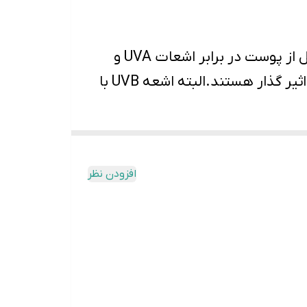
 از آن
+SPF 50 و ++++PA به طور کامل از پوست در برابر اشعات UVA و
UVB محافظت می کند.اشعات UVB و UVA به طور غیر مستقیم روی پیری و سرطان پوست اثیر گذار هستند.البته اشعه UVB با
ت می شود و تا چند ساعت رطوبت را
ی دهیدراته و کم آب است که اگر در
افزودن نظر
کنار یک مرطوب کننده خوب استفاده شود میتواند پوست را از دهیدراتگی نجات دهد.این ژل ضد آفتاب حاوی 8 نوع اسید
 می کند و موجب آبرسانی آن ها می
 و همین سبب قفل شدن رطوبت درون پوست می
 ، ماسیدگی یا چسبندگی جذب پوست