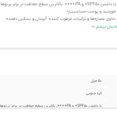
:
با داشتن SPF50+ و PA++++، بالاترین سطح حفاظت در برابر پرتوه
خورشید و پوست حساسیت‌زا
:
حاوی عصاره‌ها و ترکیبات مرطوب کننده، آبرسان و تسکین دهنده
:
با قابلیت جذب سریع و بهبود نگهداری وضعیت پوست بعد از استفاده
مایش بیشتر
:
حاوی 8 نوع هیالورونیک اسید
:
جوانساز و ضد چروک
:
کنترل کننده چربی و ضد جوش
الت کالا
:
اصل
رکد
:
8809686384204
50 میل
کره جنوبی
با داشتن SPF50+ و PA++++، بالاترین سطح حفاظت در برابر پرتوهای خورشید و پوست حساسیت‌زا