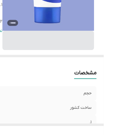
1.
2.
3.
ن
4.
5.
6.
اص
با
مشخصات
حجم
ساخت کشور
1.