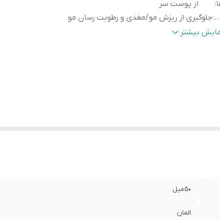
ا
:
از پوست سر
..
:
جلوگیری از ریزش مو/مغذی و رطوبت رسان مو
...
:
بدون ایجاد حس چسبندگی و چربی/بدون نیاز به آبکشی
مایش بیشتر
.....
:
قابل استفاده برای بانوان و آقایان
رای
:
کیبات مغ
ارزن، کراتین و ویتامین E که به تقویت ریشه مو، کاهش ریز
مو کمک می‌کنند.
حوه
بطری را به خوبی تکان دهید/اسپری را روی پوست سر تمیز و 
تفاده
:
مخصوصاً در نواحی دارای ریزش مو، اسپری کنید/با نوک انگشتا
آرامی ماساژ دهید تا جذب شود.
رکد
:
11711661
قد
:
پارابن،سیلیکون و سولفات های مضر
50میل
المان