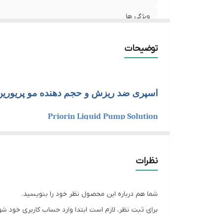
ویژگی ها
....
توضیحات
.....
.......
اسپری ضد ریزش و حجم دهنده مو پریورین
دارای
Priorin Liquid Pump Solution
محلول ضد ریزش و تقویت کننده مو پریورین یکی
نحوه استفاده
محصول به صورت اسپری مایع عرضه می‌شود و با 
نظرات
و تقویت ریشه‌های مو کمک کرده و پس از
۱۲
هفته 
بارکد
شما هم درباره این محصول نظر خود را بنویسید.
فاقد
برای ثبت نظر، لازم است ابتدا وارد حساب کاربری خود شو