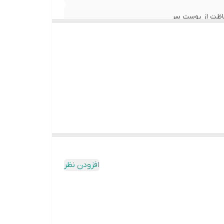
اظت از پوست سر
کیبات مغذی و تقویت‌کننده مانند بیوتین، پانتنول (ویتامین B5)، عصاره ارزن، کراتین و ویتامین E که به تقویت ریشه
 جلوگیری از ریزش آن‌ها طراحی شده است. این
خصوصاً در نواحی دارای ریزش مو، اسپری کنید/با
ریورین با ترکیب مواد طبیعی و موثر، به تغذیه
افزودن نظر