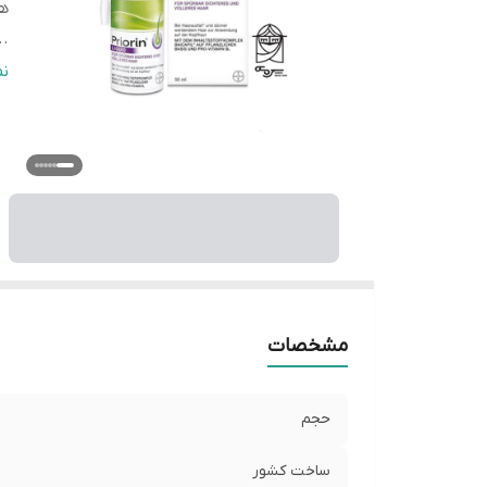
ه
..
..
ن
..
دا
ن
اس
با
فا
مشخصات
حجم
ساخت کشور