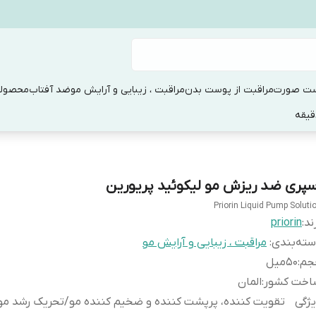
ست صورت
مراقبت از پوست بدن
مراقبت ، زیبایی و آرایش مو
ضد آفتاب
محصولا
سپری ضد ریزش مو لیکوئید پریورین
Priorin Liquid Pump Soluti
ند:
priorin
ته‌بندی
:
مراقبت ، زیبایی و آرایش مو
جم
:
50میل
اخت کشور
:
المان
ژگی
تقویت کننده، پرپشت کننده و ضخیم کننده مو/تحریک رشد م