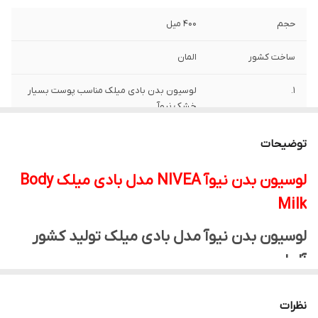
حجم
400 میل
ساخت کشور
المان
1.
لوسیون بدن بادی میلک مناسب پوست بسیار
خشک نیوآ
4.
48 ساعت قابلیت نرم کنندگی و رطوبت رسانی
توضیحات
عمیق
لوسیون بدن نیوآ
NIVEA مدل بادی میلک Body
2.
بافت غلیظ و کرمی مانند
Milk
3.
جذب سریع و بدون ایجاد اثر چسبندگی و چربی
لوسیون بدن نیوآ مدل بادی میلک تولید کشور
اصالت کالا
اصل
آلمان
نیوا یکی از شرکت‌های برتر در زمینه مراقبت از
نظرات
پوست با بیش از
۱۰۰
سال تجربه می باشد. اولین