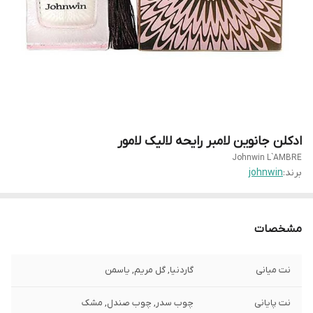
ادکلن جانوین لامبر رایحه لالیک لامور
Johnwin L`AMBRE
برند:
johnwin
مشخصات
نت میانی
گاردنیا, گل مریم, یاسمن
نت پایانی
چوب سدر, چوب صندل, مشک