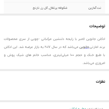
نت آغازین
شکوفه پرتقال, گل رز, نارنج
ساخت کشور
امارات
توضیحات
رایحه
خنک
ادکلن جانوین لامبر با رایحه دلنشین مرکباتی -چوبی از سری محصولات
حجم
100 میلی گرم
برند امارتی
جانوین
می
باشد که در سال ۲۰۱۷ به بازار عرضه شد. این ادکلن
اصالت کالا
اصل
با طبع خنک و حجم ۱۰۰ میلی‌لیتری، مناسب خانم های شیک پوش و
امروزی می‌باشد
.
نظرات
دسته‌بندی
:
عطر و ادکلن