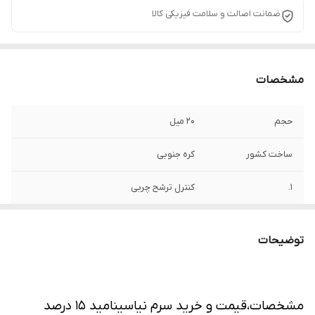
ضمانت اصالت و سلامت فیزیکی کالا
مشخصات
حجم
20 میل
ساخت کشور
کره جنوبی
1.
کنترل ترشح چربی
2.
کاهش سایز منافذ
توضیحات
3.
لایه برداری ملایم سلول های مرده پوست
4.
درمان لک و اسکار ناشی از آکنه
مشخصات،قیمت و خرید سرم نیاسینامید 15 درصد