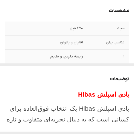
مشخصات
حجم
250 میل
مناسب برای
اقایان و بانوان
1.
رایحه دلپذیر و ملایم
2.
ماندگاری طولانی‌مدت
توضیحات
3.
آبرسانی و حفظ رطوبت پوست
بادی اسپلش
Hibas
4.
ترکیبات غیرچرب و سبک
بادی اسپلش
Hibas یک انتخاب فوق‌العاده برای
5.
مناسب برای استفاده روزانه
کسانی است که به دنبال تجربه‌ای متفاوت و تازه
اصالت کالا
اصل
از رایحه‌ها هستند. این محصول با فرمولاسیون