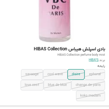
بادی اسپلش هیباس HIBAS Collection
HIBAS Collection perfume body mist
برند:
HIBA'S
رایحه
savaage
cool wave
disire
ephoral
love cost
blue de blue
change de paris
koko madam