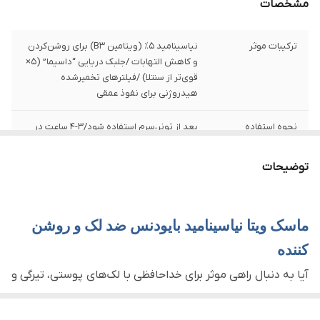
مشخصات
ترکیبات موثر
نیاسینامید ۵٪ (ویتامین B3) برای روشن‌کردن
و کاهش التهابات /جلبک دریایی “داسیما” (۵×
قوی‌تر از سنتلا) /فیلترهای تخمیرشده
هیدروژنی برای نفوذ عمقی
نحوه استفاده
بعد از تونر،سرم استفاده شود/۳-۴ ساعت در
روز یا تمام شب بماند/بدون نیاز به شستشو
(جذب ۱۰۰٪)
توضیحات
ساخت کشور
کره جنوبی (برند BIODANCE برنده جایزه K-
Beauty Awards 2023)
ماسک ویتا نیاسینامید بایودنس ضد لک و روشن
کارکرد بالینی
کاهش ۴۹۲٪ تحریک‌پذیری پوست (مطالعه ۲۴
کننده
اثبات‌شده
نفره) /بهبود ۱۱۰٪ یکنواختی بافت پوست در ۳
هفته /مهار تولید ملانین برای کاهش لک‌های
آیا به دنبال راهی موثر برای خداحافظی با لک‌های پوستی، تیرگی و
پس از آکنه
کدری پوست خود هستید؟ ماسک
Radiant Vita Niacinamide