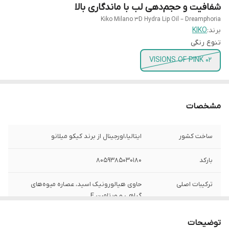
شفافیت و حجم‌دهی لب با ماندگاری بالا
Kiko Milano 3D Hydra Lip Oil – Dreamphoria
برند:
KIKO
تنوع رنگی
02 VISIONS OF PINK
مشخصات
ساخت کشور
ایتالیا،اورجینال از برند کیکو میلانو
بارکد
8059385030180
ترکیبات اصلی
حاوی هیالورونیک اسید، عصاره میوه‌های
گیاهی و ویتامین E
کاربرد اصلی
آبرسانی، براق‌کننده و حجم‌دهنده لب، تغذیه و
توضیحات