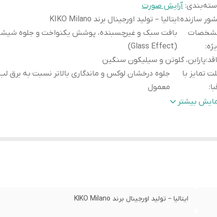
ته‌بندی
:
آرایش صورت
ور سازنده
:
ایتالیا – تولید اورجینال برند KIKO Milano
شخصات
بافت سبک و غیرچسبنده، پوشش یکنواخت و جلوه شیشه
ژه
:
(Glass Effect)
قد
:
پارابن، گلوتن و سیلیکون سنگین
ت تمایز با
جلوه درخشان لوکس و ماندگاری بالاتر نسبت به برق لب
با
:
معمول
وه استفاده
:
روی لب تمیز یا روی رژ لب به‌عنوان لایه نهایی بزنید
مایش بیشتر
ندگاری
:
تا ۶ ساعت جلوه درخشان بدون نیاز به تمدید مکرر.
فافیت رنگ
:
۳۰٪ شفاف‌تر از برق لب‌های معمول برای جلوه طبیعی‌تر
قد رایحه مصنوعی یا عطر آلرژی‌زا
:
بدون عطر و اسانس آلرژی‌زا
نولوژی
فرمولاسیون 3D Hydra برای آبرسانی چندلایه و حجم‌ده
اص
:
سه‌بعدی
الت کالا
:
اصل
ایتالیا – تولید اورجینال برند KIKO Milano