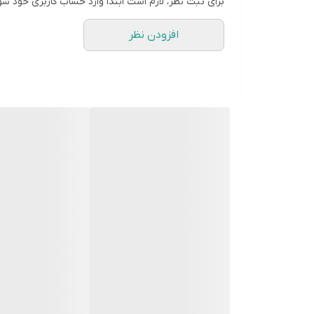
برای ثبت نظر، لازم است ابتدا وارد حساب کاربری خود شو
افزودن نظر
اسم
KIKO
Milano
3D
Hydra
Lip
Gloss
دقیق
💧
1. واژه‌ی
Hydra
برگرفته از واژه‌ی
Hydration
است؛ در زبان آر
فرمول آبرسان (
isturizing Formula