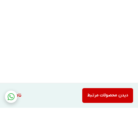
ضدآب و ضدتعریق؛ ایده‌آل برای ورزش و هوای
مرطوب
بی‌رنگ و قابل استفاده روی آرایش بدون تغییر
بافت
مناسب انواع پوست (به ویژه پوست حساس و
چرب)
فاقد پارابن، الکل خشک، روغن معدنی و اسانس
آلرژی‌زا
دیدن محصولات مرتبط
ناموجود
نحوه مصرف صحیح و بهترین زمان
استفاده
۱. ۱۵ دقیقه قبل از خروج از منزل، روی پوست تمیز و
خشک بزنید.