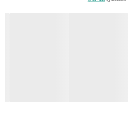
یا چربی اضافه، محافظتی کامل در برابر
UVA/UVB
روی پوست تمیز بزنید و هر ۲ تا ۳ ساعت
تمدید کنید
فراهم می‌کند.
تکنولوژی به کار
Waterful™ hydrating shield با جذب سریع و
رفته
محافظت مضاعف در محیط‌های مرطوب و
خشک
مناسب برای
انواع پوست (حساس، چرب، مختلط، خشک) و
همه رنگ‌های پوست
اصالت کالا
اصل