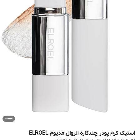
استیک کرم پودر چندکاره الروال مدیوم ELROEL