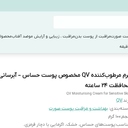
ست صورت
مراقبت از پوست بدن
مراقبت ، زیبایی و آرایش مو
ضد آفتاب
محصولا
کرم مرطوب‌کننده QV مخصوص پوست حساس – آبرسا
افظت ۲۴ ساعته
QV Moisturising Cream for Sensitive Sk
ند:
QV
ته‌بندی
:
بهداشت و مراقبت پوست صورت
جم
:
100 گرم
ناسب
:
پوست‌های حساس، خشک، اگزمایی یا دچار قرمزی.