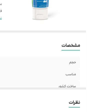
س
فا
عم
ن
با
قا
مشخصات
اص
حجم
مناسب
ساخت کشور
فاقد
نظرات
عملکرد