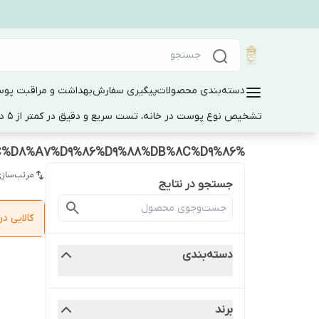
دسته‌بندی محصولات
پیگیری سفارش
بهداشت و مراقبت پو
تشخیص نوع پوست در خانه، تست سریع و دقیق در کمتر از 5 دقیقه
%D9%84%D8%A7%D9%84%DB%8C%DA%A9%20%D9%84%D8%A7%D9%85%D9%88%D8%B1%D8%AC%D8%A7%D9%86%D9%88%DB%8C%D9%86
مرتب‌سازی
جستجو در نتایج
کالایی 
دسته‌بندی
برند