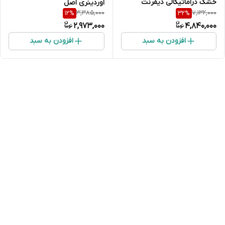
خشک دراماتیکالی دیفرنت
اوردینری اصل
3,385,000
7,132,000
12
%
32
%
کلینیک مدل لوسیون پلاس
2,973,000
4,840,000
(پوست خیلی خشک تا خشک)
افزودن به سبد
افزودن به سبد